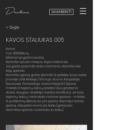
SKAMBINTI
< Grįžti
KAVOS STALIUKAS 005
Kaina:
nuo 300.00eurų.
Matmenys galimi įvairūs.
Stalviršis ąžuolo masyvo, kojos metalinės.
Jūs galite pasirinkti stalo matmenis, stalviršio bei
kojų spalvas.
Stalviršio spalvą galite išsirinkti iš paletės, kurią rasite
įmonėje UAB Milesija (Vilniuje, Kaune, Klaipėdoje,
Šiauliuose, Panevėžyje,
www.milesija.lt
). Spalvą
rinkitės iš tepamų beicų paletės (bus gražesnis
stalas, daugiau išryškėja medžio struktūra), Jei tarp
tepamų beicų nerandate norimos spalvos - rinkitės
iš purškiamų. Beicas tai yra spalva. Išsirinkę norimą
spalvą, atsiųskite mums jos kodą (geriausiai
išsirinktos spalvos nuotrauka su kodu).