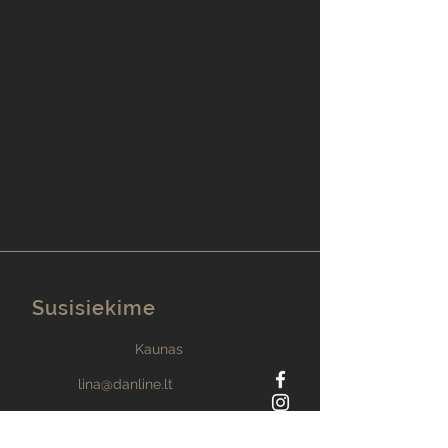
Susisiekime
Kaunas
lina@danline.lt
+370 673 41361