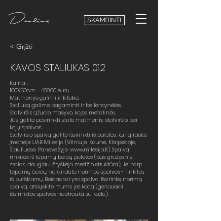
SKAMBINTI
< Grįžti
KAVOS STALIUKAS 012
Kaina :
100X50cm - 400.00 eurų.
Matmenys galimi ir kitokie.
Staliuką galime pagaminti ir be lentynėlės.
Stalviršis ąžuolo masyvo, kojos metalinės.
Jūs galite pasirinkti stalo matmenis, stalviršio bei
kojų spalvas.
Stalviršio spalvą galite išsirinkti iš paletės, kurią rasite
įmonėje UAB Milesija (Vilniuje, Kaune, Klaipėdoje,
Šiauliuose, Panevėžyje,
www.milesija.lt
). Spalvą
rinkitės iš tepamų beicų paletės (bus gražesnis
stalas, daugiau išryškėja medžio struktūra), Jei tarp
tepamų beicų nerandate norimos spalvos - rinkitės
iš purškiamų. Beicas tai yra spalva. Išsirinkę norimą
spalvą, atsiųskite mums jos kodą (geriausiai
išsirinktos spalvos nuotrauka su kodu).