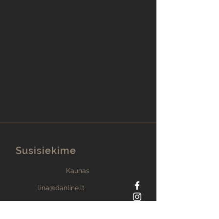
Susisiekime
Kaunas
lina@danline.lt
+370 673 41361