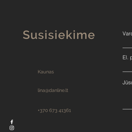
Susisiekime
Var
El. 
Kaunas
Jūs
lina@danline.lt
+370 673 41361