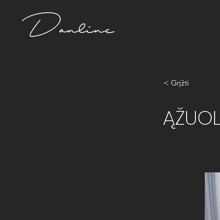
< Grįžti
ĄŽUOL