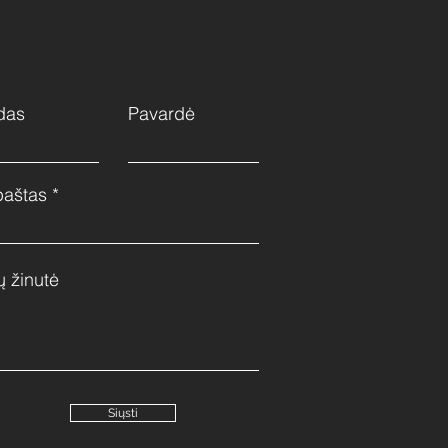
das
Pavardė
paštas
ų žinutė
Siųsti