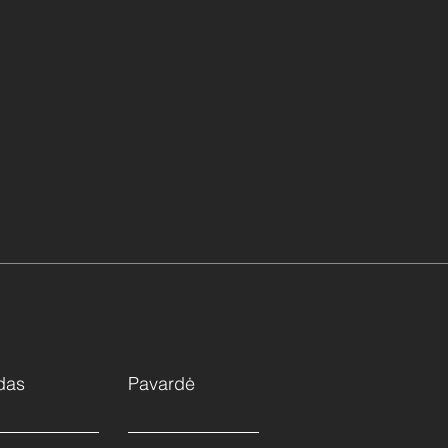
das
Pavardė