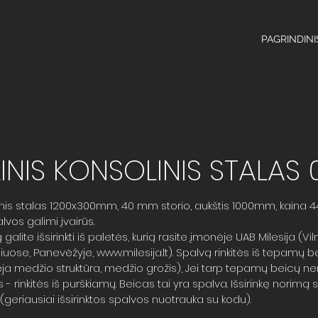
PAGRINDINI
INIS KONSOLINIS STALAS 
inis stalas 1200x300mm, 40 mm storio, aukštis 1000mm, kaina 44
vos galimi įvairūs.
alite išsirinkti iš paletės, kurią rasite įmonėje UAB Milesija (Vil
liuose, Panevėžyje,
www.milesija.lt
). Spalvą rinkitės iš tepamų 
ėja medžio struktūra, medžio grožis), Jei tarp tepamų beicų n
- rinkitės iš purškiamų. Beicas tai yra spalva. Išsirinkę norimą s
eriausiai išsirinktos spalvos nuotrauka su kodu).