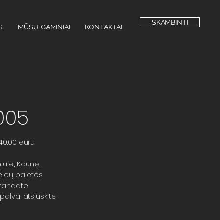
SKAMBINTI
S
MŪSŲ GAMINIAI
KONTAKTAI
005
0.00 euru.
niuje, Kaune,
beicų paletės
erandate
palvą, atsiųskite