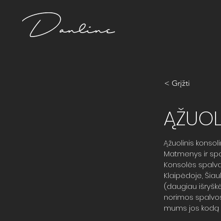
< Grįžti
ĄŽUOL
Ąžuolinis konsol
Matmenys ir spal
Konsolės spalvą g
Klaipėdoje, Šiau
(daugiau išryšk
norimos spalvos 
mums jos kodą (g