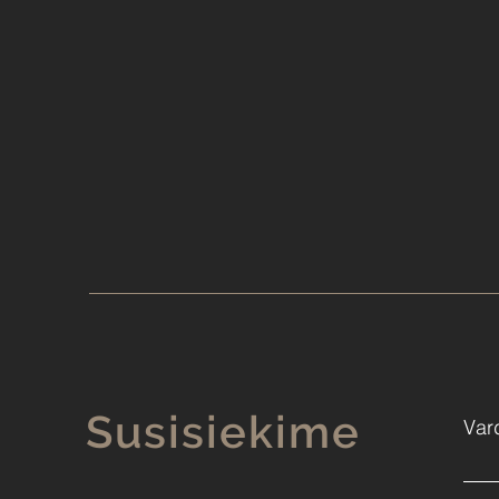
Susisiekime
Var