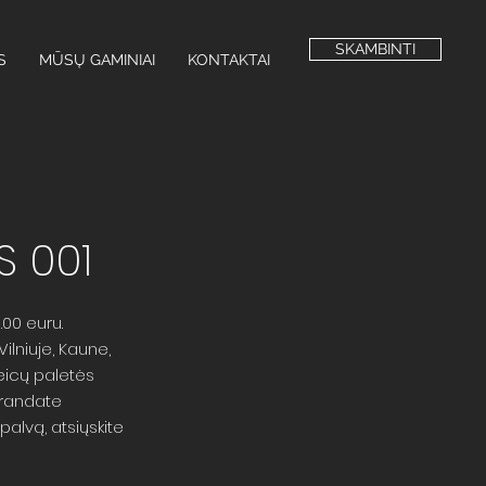
SKAMBINTI
S
MŪSŲ GAMINIAI
KONTAKTAI
 001
00 euru.
Vilniuje, Kaune,
beicų paletės
erandate
palvą, atsiųskite