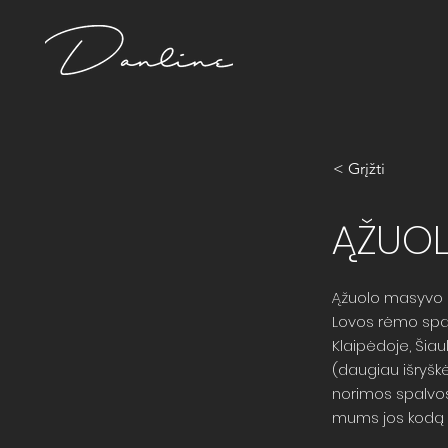
< Grįžti
ĄŽUOL
Ąžuolo masyvo l
Lovos rėmo spalvą
Klaipėdoje, Šiau
(daugiau išryšk
norimos spalvos 
mums jos kodą (g