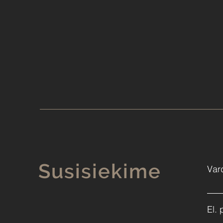
Susisiekime
Var
El. 