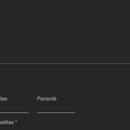
das
Pavardė
paštas