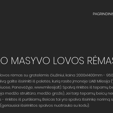
PAGRINDINI
O MASYVO LOVOS RĖMAS
ovos rėmas su grotelėmis čiužiniui, kaina 2000x1400mm - 950.
 galite išsirinkti iš paletės, kurią rasite įmonėje UAB Milesija (
liuose, Panevėžyje,
www.milesija.lt
). Spalvą rinkitės iš tepamų 
ėja medžio struktūra, medžio grožis), Jei tarp tepamų beicų n
- rinkitės iš purškiamų. Beicas tai yra spalva. Išsirinkę norimą s
eriausiai išsirinktos spalvos nuotrauka su kodu).