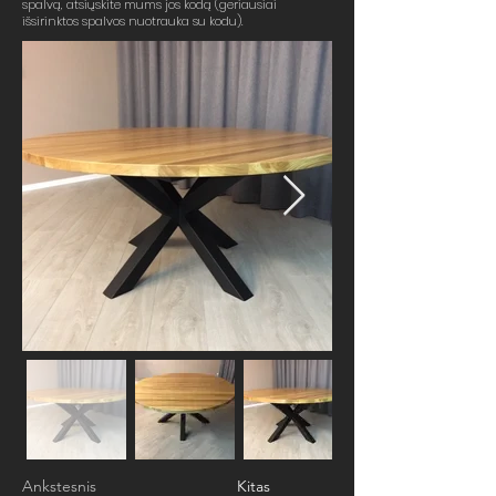
spalvą, atsiųskite mums jos kodą (geriausiai
išsirinktos spalvos nuotrauka su kodu).
Ankstesnis
Kitas