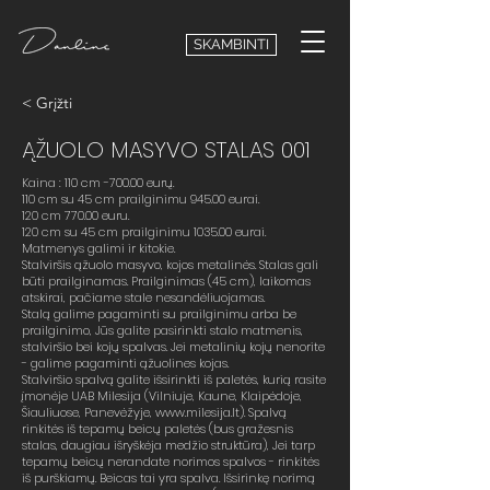
SKAMBINTI
< Grįžti
ĄŽUOLO MASYVO STALAS 001
Kaina : 110 cm -700.00 eurų.
110 cm su 45 cm prailginimu 945.00 eurai.
120 cm 770.00 euru.
120 cm su 45 cm prailginimu 1035.00 eurai.
Matmenys galimi ir kitokie.
Stalviršis ąžuolo masyvo, kojos metalinės. Stalas gali
būti prailginamas. Prailginimas (45 cm), laikomas
atskirai, pačiame stale nesandėliuojamas.
Stalą galime pagaminti su prailginimu arba be
prailginimo, Jūs galite pasirinkti stalo matmenis,
stalviršio bei kojų spalvas. Jei metalinių kojų nenorite
- galime pagaminti ąžuolines kojas.
Stalviršio spalvą galite išsirinkti iš paletės, kurią rasite
įmonėje UAB Milesija (Vilniuje, Kaune, Klaipėdoje,
Šiauliuose, Panevėžyje,
www.milesija.lt
). Spalvą
rinkitės iš tepamų beicų paletės (bus gražesnis
stalas, daugiau išryškėja medžio struktūra), Jei tarp
tepamų beicų nerandate norimos spalvos - rinkitės
iš purškiamų. Beicas tai yra spalva. Išsirinkę norimą