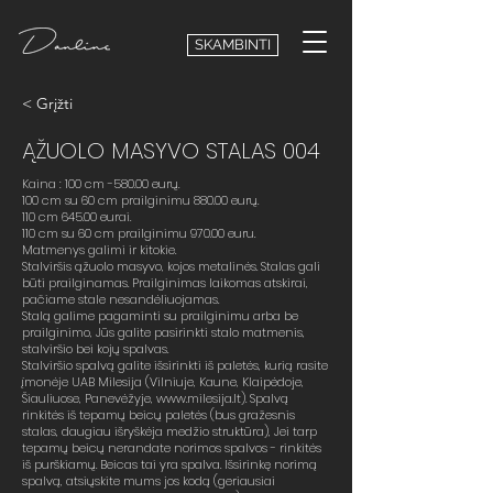
SKAMBINTI
< Grįžti
ĄŽUOLO MASYVO STALAS 004
Kaina : 100 cm -580.00 eurų.
100 cm su 60 cm prailginimu 880.00 eurų.
110 cm 645.00 eurai.
110 cm su 60 cm prailginimu 970.00 euru.
Matmenys galimi ir kitokie.
Stalviršis ąžuolo masyvo, kojos metalinės. Stalas gali
būti prailginamas. Prailginimas laikomas atskirai,
pačiame stale nesandėliuojamas.
Stalą galime pagaminti su prailginimu arba be
prailginimo, Jūs galite pasirinkti stalo matmenis,
stalviršio bei kojų spalvas.
Stalviršio spalvą galite išsirinkti iš paletės, kurią rasite
įmonėje UAB Milesija (Vilniuje, Kaune, Klaipėdoje,
Šiauliuose, Panevėžyje,
www.milesija.lt
). Spalvą
rinkitės iš tepamų beicų paletės (bus gražesnis
stalas, daugiau išryškėja medžio struktūra), Jei tarp
tepamų beicų nerandate norimos spalvos - rinkitės
iš purškiamų. Beicas tai yra spalva. Išsirinkę norimą
spalvą, atsiųskite mums jos kodą (geriausiai