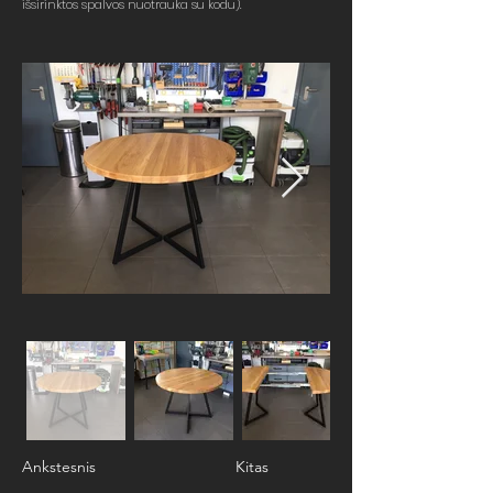
išsirinktos spalvos nuotrauka su kodu).
Ankstesnis
Kitas