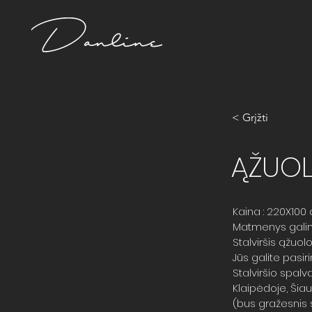
< Grįžti
ĄŽUOL
Kaina : 220X100 
Matmenys galimi 
Stalviršis ąžuol
Jūs galite pasir
Stalviršio spalvą
Klaipėdoje, Šia
(bus gražesnis 