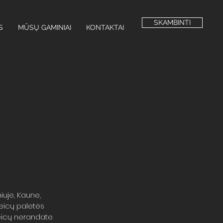
SKAMBINTI
S
MŪSŲ GAMINIAI
KONTAKTAI
niuje, Kaune,
beicų paletės
beicų nerandate