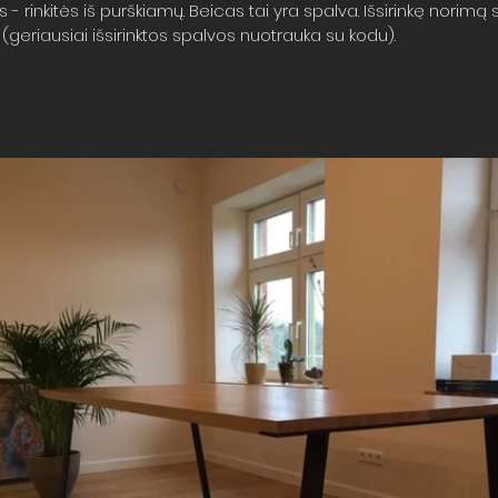
- rinkitės iš purškiamų. Beicas tai yra spalva. Išsirinkę norimą s
geriausiai išsirinktos spalvos nuotrauka su kodu).