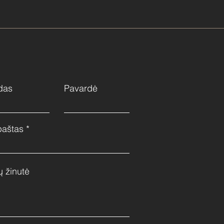
das
Pavardė
paštas
ų žinutė