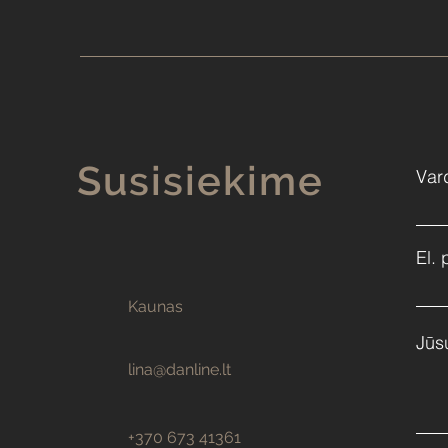
Susisiekime
Var
El. 
Kaunas
Jūs
lina@danline.lt
+370 673 41361