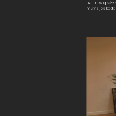
norimos spalvos 
mums jos kodą (