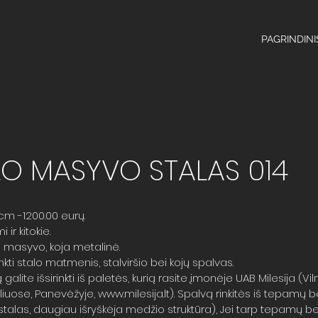
PAGRINDINI
O MASYVO STALAS 014
cm -1200.00 eurų.
ir kitokie.
o masyvo, koja metalinė.
inkti stalo matmenis, stalviršio bei kojų spalvas.
 galite išsirinkti iš paletės, kurią rasite įmonėje UAB Milesija (Vil
uliuose, Panevėžyje,
www.milesija.lt
). Spalvą rinkitės iš tepamų 
stalas, daugiau išryškėja medžio struktūra), Jei tarp tepamų 