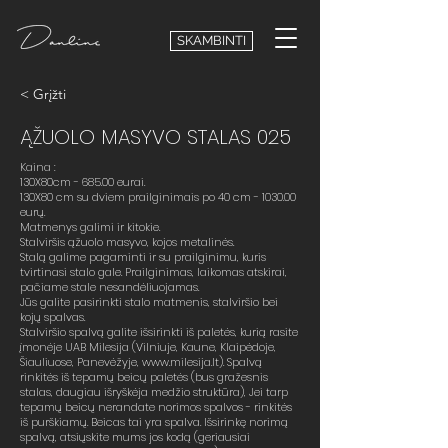
SKAMBINTI
< Grįžti
ĄŽUOLO MASYVO STALAS 025
Kaina :
130X80cm - 685.00 eurai.
130X80 cm su dviem prailginimais po 40 cm - 1030.00
eurų.
Matmenys galimi ir kitokie.
Stalviršis ąžuolo masyvo, kojos metalinės.
Stalą galime pagaminti ir su prailginimu, kuris
tvirtinasi stalo gale. Prailginimas, laikomas atskirai,
pačiame stale nesandėliuojamas.
Jūs galite pasirinkti stalo matmenis, stalviršio bei
kojų spalvas.
Stalviršio spalvą galite išsirinkti iš paletės, kurią rasite
įmonėje UAB Milesija (Vilniuje, Kaune, Klaipėdoje,
Šiauliuose, Panevėžyje,
www.milesija.lt
). Spalvą
rinkitės iš tepamų beicų paletės (bus gražesnis
stalas, daugiau išryškėja medžio struktūra), Jei tarp
tepamų beicų nerandate norimos spalvos - rinkitės
iš purškiamų. Beicas tai yra spalva. Išsirinkę norimą
spalvą, atsiųskite mums jos kodą (geriausiai