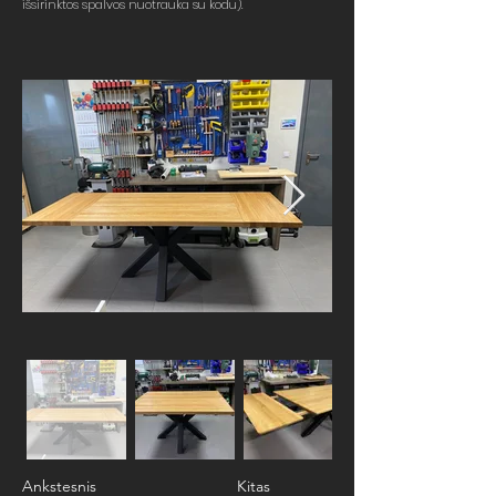
išsirinktos spalvos nuotrauka su kodu).
Ankstesnis
Kitas