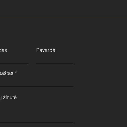
das
Pavardė
paštas
ų žinutė