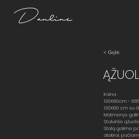
< Grįžti
ĄŽUOL
Kaina :
130X80cm - 685.
130X80 cm su dv
Matmenys galimi 
Stalviršis ąžuol
Stalą galime pag
atskirai, pačia