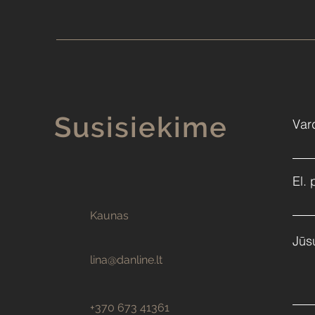
Susisiekime
Var
El. 
Kaunas
Jūs
lina@danline.lt
+370 673 41361