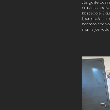
Jūs galite pasir
Stalviršio spalvą
Klaipėdoje, Šia
(bus gražesnis 
norimos spalvos 
mums jos kodą (