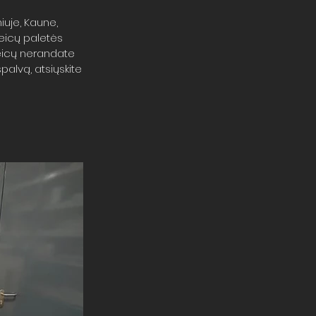
niuje, Kaune,
beicų paletės
beicų nerandate
palvą, atsiųskite