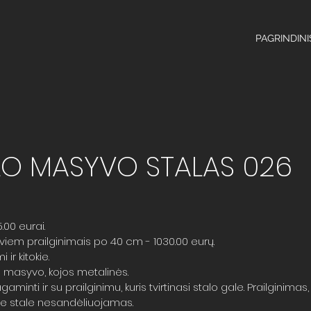
PAGRINDINI
O MASYVO STALAS 026
00 eurai.
iem prailginimais po 40 cm - 1030.00 eurų.
ir kitokie.
o masyvo, kojos metalinės.
aminti ir su prailginimu, kuris tvirtinasi stalo gale. Prailginimas
me stale nesandėliuojamas.