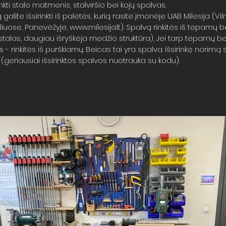
inkti stalo matmenis, stalviršio bei kojų spalvas.
 galite išsirinkti iš paletės, kurią rasite įmonėje UAB Milesija (Vil
uliuose, Panevėžyje,
www.milesija.lt
). Spalvą rinkitės iš tepamų 
stalas, daugiau išryškėja medžio struktūra), Jei tarp tepamų 
- rinkitės iš purškiamų. Beicas tai yra spalva. Išsirinkę norimą s
geriausiai išsirinktos spalvos nuotrauka su kodu).