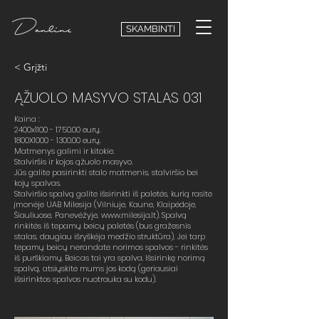
SKAMBINTI
< Grįžti
ĄŽUOLO MASYVO STALAS 031
Kaina :
2400x1100 - 1750.00 eurų.
1800X1000 - 1300.00 eurų.
Matmenys galimi ir kitokie.
Stalviršis ir kojos ąžuolo masyvo.
Jūs galite pasirinkti stalo matmenis, stalviršio bei
kojų spalvas.
Stalviršio spalvą galite išsirinkti iš paletės, kurią rasite
įmonėje UAB Milesija (Vilniuje, Kaune, Klaipėdoje,
Šiauliuose, Panevėžyje,
www.milesija.lt
). Spalvą
rinkitės iš tepamų beicų paletės (bus gražesnis
stalas, daugiau išryškėja medžio struktūra), Jei tarp
tepamų beicų nerandate norimos spalvos - rinkitės
iš purškiamų. Beicas tai yra spalva. Išsirinkę norimą
spalvą, atsiųskite mums jos kodą (geriausiai
išsirinktos spalvos nuotrauka su kodu).