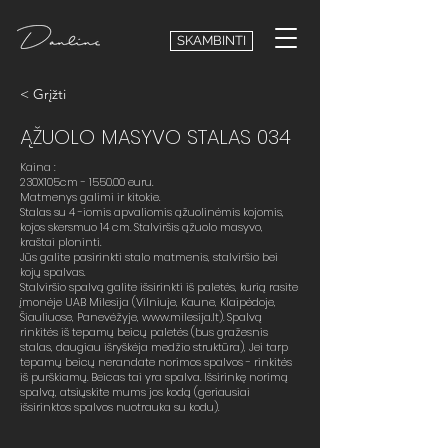
SKAMBINTI
< Grįžti
ĄŽUOLO MASYVO STALAS 034
Kaina :
230X105cm - 1550.00 euru.
Matmenys galimi ir kitokie.
Stalas su 4 -iomis apvaliomis ąžuolinėmis kojomis,
kojos skersmuo 14 cm. Stalviršis ąžuolo masyvo,
kraštai ploninti.
Jūs galite pasirinkti stalo matmenis, stalviršio bei
kojų spalvas.
Stalviršio spalvą galite išsirinkti iš paletės, kurią rasite
įmonėje UAB Milesija (Vilniuje, Kaune, Klaipėdoje,
Šiauliuose, Panevėžyje,
www.milesija.lt
). Spalvą
rinkitės iš tepamų beicų paletės (bus gražesnis
stalas, daugiau išryškėja medžio struktūra), Jei tarp
tepamų beicų nerandate norimos spalvos - rinkitės
iš purškiamų. Beicas tai yra spalva. Išsirinkę norimą
spalvą, atsiųskite mums jos kodą (geriausiai
išsirinktos spalvos nuotrauka su kodu).