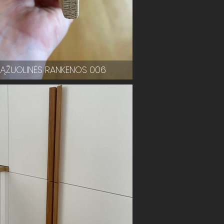
ĄŽUOLINĖS RANKENOS 006