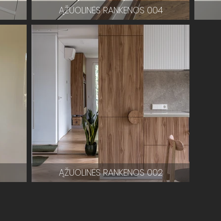
5
ĄŽUOLINĖS RANKENOS 004
ĄŽUOLINĖS RANKENOS 002