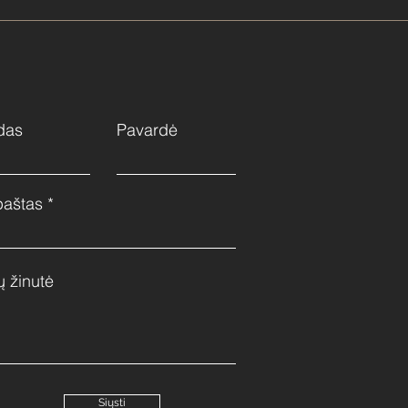
das
Pavardė
paštas
ų žinutė
Siųsti