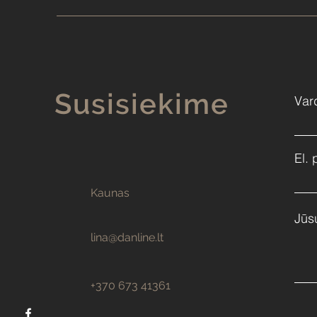
Susisiekime
Var
El. 
Kaunas
Jūs
lina@danline.lt
+370 673 41361