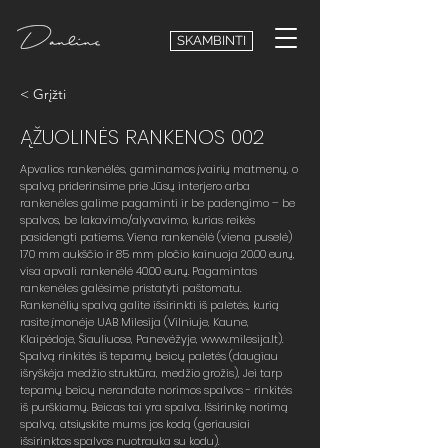
SKAMBINTI
< Grįžti
ĄŽUOLINĖS RANKENOS 002
Apvalios rankenėlės, gaminamos įvairių matmenų, o
spalvą priderinsime prie Jūsų interjero arba
rankenėles galime pagaminti ir be padengimo – be
spalvos, be lakavimo/alyvavimo, kurias reikės
pasidengti patiems. Viena rankenėlė (viena puselė)
170 mm aukščio ir 85 mm pločio kainuoja 20.00 eurų,
visa apvali rankenėlė 40.00 eurų. Pagamintas
rankenėles galėsime pristatyti paštomatu.
Rankenėlių spalvą galite išsirinkti iš paletės, kurią
rasite įmonėje UAB Milesija (Vilniuje, Kaune,
Klaipėdoje, Šiauliuose, Panevėžyje,
www.milesija.lt
).
Spalvą rinkitės iš tepamų beicų paletės (daugiau
išryškėja medžio struktūra, medžio grožis), Jei tarp
tepamų beicų nerandate norimos spalvos - rinkitės
iš purškiamų. Beicas tai yra spalva. Išsirinkę norimą
spalvą, atsiųskite mums jos kodą (geriausiai
išsirinktos spalvos nuotrauka su kodu).